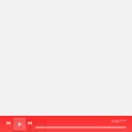
0:00
/
???